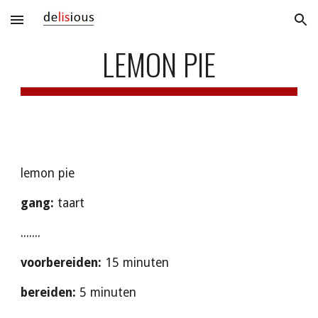
Skip to main content
Skip to navigation
LEMON PIE
lemon pie
gang: 
taart     
.......
voorbereiden: 
15 minuten
bereiden:
 5 minuten