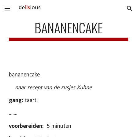
Skip to main content
Skip to navigation
BANANENCAKE
bananencake
    naar recept van de zusjes Kuhne
gang: 
taart!
.......
voorbereiden: 
 5 minuten